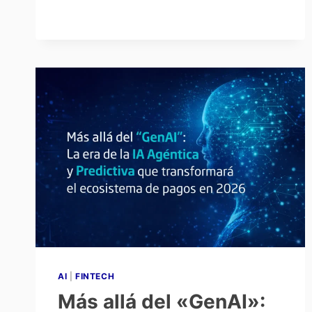
AI
|
FINTECH
Más allá del «GenAI»: