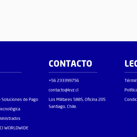
CONTACTO
LE
+56 233399756
Términ
contacto@kvz.cl
Polític
e Soluciones de Pago
Los Militares 5885, Oficina 205
Condic
Santiago, Chile.
Tecnológica
ministrados
 ACI WORLDWIDE